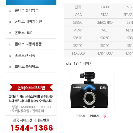
전체
CP4000
ST7
폰터스 블랙박스
LORA
STAR
SENSE
폰터스 내비게이션
SB820
LIBERO PRO
SEN
VIEW
ACE
PREM
폰터스 HUD
SB510
SB260
SB8
폰터스 자동차용품
SB300
SB200
SB1
HRD-3000
HDR-1730V
HDR-
소프트맨 제품
Total 1건
1 페이지
모비스 블랙박스
PRIME
PRIME