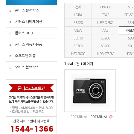
전체
CP4000
ST7
폰터스 블랙박스
LORA
STAR
SENSE
폰터스 내비게이션
SB820
LIBERO PRO
SEN
VIEW
ACE
PREM
폰터스 HUD
SB510
SB260
SB8
폰터스 자동차용품
SB300
SB200
SB1
HRD-3000
HDR-1730V
HDR-
소프트맨 제품
Total 1건
1 페이지
모비스 블랙박스
PREMIUM
PREMIUM